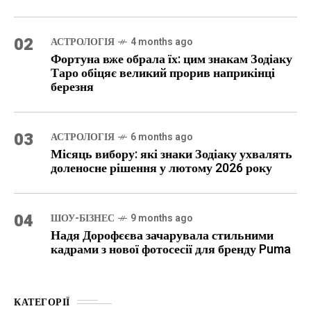
02
АСТРОЛОГІЯ
4 months ago
Фортуна вже обрала їх: цим знакам Зодіаку
Таро обіцяє великий прорив наприкінці
березня
03
АСТРОЛОГІЯ
6 months ago
Місяць вибору: які знаки Зодіаку ухвалять
доленосне рішення у лютому 2026 року
04
ШОУ-БІЗНЕС
9 months ago
Надя Дорофєєва зачарувала стильними
кадрами з нової фотосесії для бренду Puma
КАТЕГОРІЇ