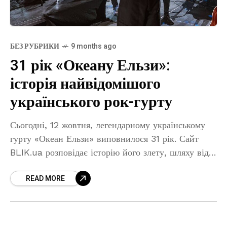
БЕЗ РУБРИКИ
9 months ago
31 рік «Океану Ельзи»:
історія найвідомішого
українського рок-гурту
Сьогодні, 12 жовтня, легендарному українському
гурту «Океан Ельзи» виповнилося 31 рік. Сайт
BLIK.ua розповідає історію його злету, шляху від
маленьких львівських репетицій до любові
READ MORE
мільйонів слухачів. У неділю, 12 жовтня,