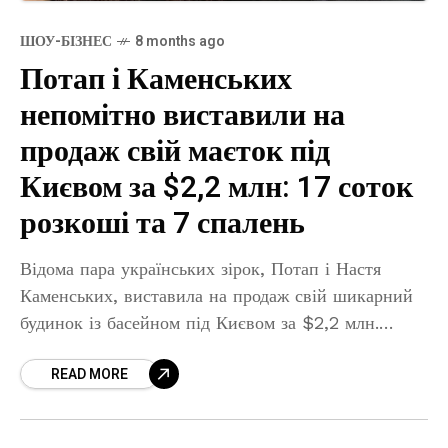
ШОУ-БІЗНЕС
8 months ago
Потап і Каменських
непомітно виставили на
продаж свій маєток під
Києвом за $2,2 млн: 17 соток
розкоші та 7 спалень
Відома пара українських зірок, Потап і Настя
Каменських, виставила на продаж свій шикарний
будинок із басейном під Києвом за $2,2 млн.
Продаж відбувається таємно, а причиною жартома
READ MORE
називають фінансові труднощі.