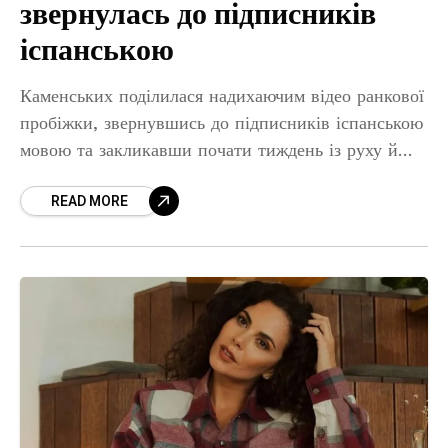
звернулась до підписників
іспанською
Каменських поділилася надихаючим відео ранкової
пробіжки, звернувшись до підписників іспанською
мовою та закликавши почати тиждень із руху й
внутрішнього вогню. Співачка Настя Каменських,
READ MORE
яка нині перебуває за кордоном, опублікувала
мотиваційний