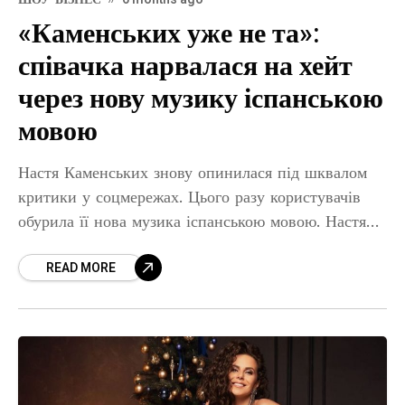
«Каменських уже не та»:
співачка нарвалася на хейт
через нову музику іспанською
мовою
Настя Каменських знову опинилася під шквалом
критики у соцмережах. Цього разу користувачів
обурила її нова музика іспанською мовою. Настя
Каменських знову нарвалася на критику в
READ MORE
соцмережах, однак цього разу приводом