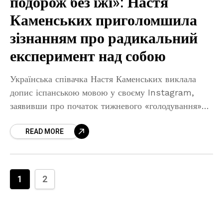
подорож без їжі»: Настя
Каменських приголомшила
зізнанням про радикальний
експеримент над собою
Українська співачка Настя Каменських виклала
допис іспанською мовою у своєму Instagram,
заявивши про початок тижневого «голодування»
задля власної душі. Зірка українського шоубізнесу
READ MORE
Настя Каменських виступила із незвичною заявою
у своїх
1
2