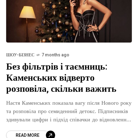
ШОУ-БІЗНЕС
7 months ago
Без фільтрів і таємниць:
Каменських відверто
розповіла, скільки важить
Настя Каменських показала вагу після Нового року
та розповіла про семиденний детокс. Підписників
здивували цифри і підхід співачки до відновлення.
Настя Каменських показала свою вагу на
READ MORE
четвертий день після новорічних