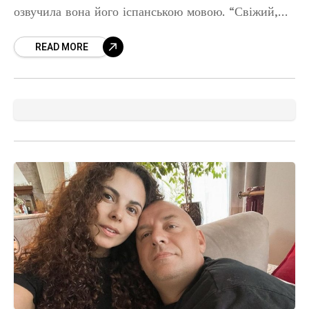
озвучила вона його іспанською мовою. “Свіжий,
хрусткий і легкий. Смачний салат за 2 хвилини”, –
READ MORE
написала вона. Зірка обіцяє,