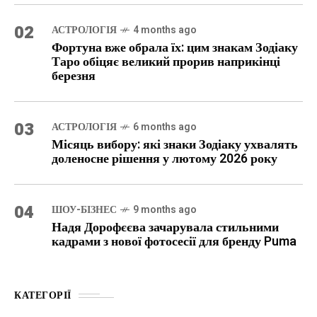
02
АСТРОЛОГІЯ
4 months ago
Фортуна вже обрала їх: цим знакам Зодіаку
Таро обіцяє великий прорив наприкінці
березня
03
АСТРОЛОГІЯ
6 months ago
Місяць вибору: які знаки Зодіаку ухвалять
доленосне рішення у лютому 2026 року
04
ШОУ-БІЗНЕС
9 months ago
Надя Дорофєєва зачарувала стильними
кадрами з нової фотосесії для бренду Puma
КАТЕГОРІЇ