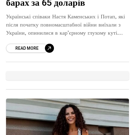
барах за 65 доларів
Українські співаки Настя Каменських і Потап, які
після початку повномасштабної війни виїхали з
України, опинилися в кар’єрному глухому куті.
Відтоді повернути популярність «заграючи з
READ MORE
російськомовною аудиторією» артистам не
вдається. За