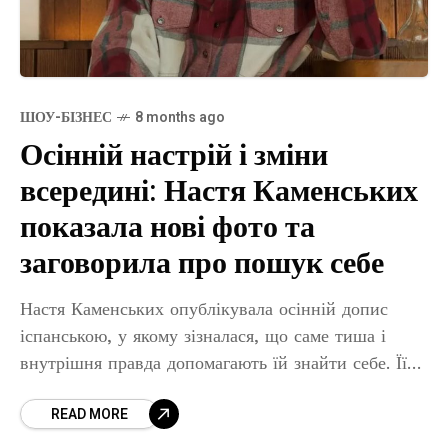
ШОУ-БІЗНЕС
8 months ago
Осінній настрій і зміни
всередині: Настя Каменських
показала нові фото та
заговорила про пошук себе
Настя Каменських опублікувала осінній допис
іспанською, у якому зізналася, що саме тиша і
внутрішня правда допомагають їй знайти себе. Її
слова викликали хвилю відгуків серед
READ MORE
підписників. Осінь для Насті Каменських