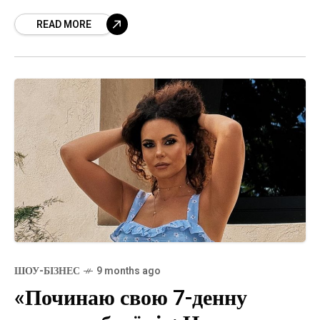
показала, як виглядає. У своєму Instagram вона
READ MORE
виклала фото в піжамці і без макіяжу
ШОУ-БІЗНЕС
9 months ago
«Починаю свою 7-денну