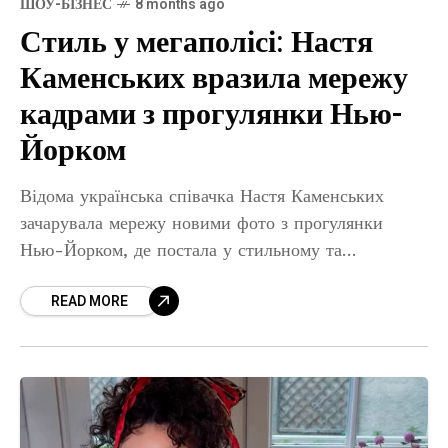
ШОУ-БІЗНЕС
8 months ago
Стиль у мегаполісі: Настя
Каменських вразила мережу
кадрами з прогулянки Нью-
Йорком
Відома українська співачка Настя Каменських
зачарувала мережу новими фото з прогулянки
Нью-Йорком, де постала у стильному та
елегантному образі просто на тлі міських вулиць.
READ MORE
Настя Каменських поділилася новими стильними
світлинами