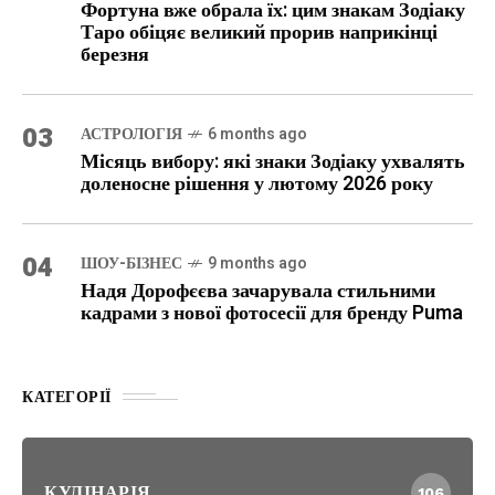
Фортуна вже обрала їх: цим знакам Зодіаку
Таро обіцяє великий прорив наприкінці
березня
03
АСТРОЛОГІЯ
6 months ago
Місяць вибору: які знаки Зодіаку ухвалять
доленосне рішення у лютому 2026 року
04
ШОУ-БІЗНЕС
9 months ago
Надя Дорофєєва зачарувала стильними
кадрами з нової фотосесії для бренду Puma
КАТЕГОРІЇ
КУЛІНАРІЯ
106