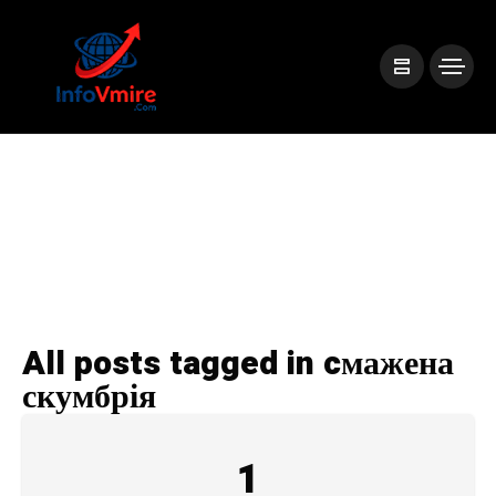
All posts tagged in cмажена
скумбрія
1