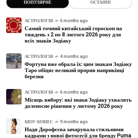
ПОПУЛЯРНЕ
ОСТАННІ
АСТРОЛОГІЯ
6 months ago
Самий точний китайський гороскоп на
тиждень з 2 по 8 лютого 2026 року для
всіх знаків Зодіаку
АСТРОЛОГІЯ
4 months ago
Фортуна вже обрала їх: цим знакам Зодіаку
Таро обіцяє великий прорив наприкінці
березня
АСТРОЛОГІЯ
6 months ago
Місяць вибору: які знаки Зодіаку ухвалять
доленосне рішення у лютому 2026 року
ШОУ-БІЗНЕС
9 months ago
Надя Дорофєєва зачарувала стильними
кадрами з нової фотосесії для бренду Puma