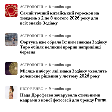
АСТРОЛОГІЯ
6 months ago
Самий точний китайський гороскоп на
тиждень з 2 по 8 лютого 2026 року для
всіх знаків Зодіаку
АСТРОЛОГІЯ
4 months ago
Фортуна вже обрала їх: цим знакам Зодіаку
Таро обіцяє великий прорив наприкінці
березня
АСТРОЛОГІЯ
6 months ago
Місяць вибору: які знаки Зодіаку ухвалять
доленосне рішення у лютому 2026 року
ШОУ-БІЗНЕС
9 months ago
Надя Дорофєєва зачарувала стильними
кадрами з нової фотосесії для бренду Puma