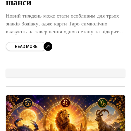
шанси
Новий тиждень може стати особливим для трьох
знаків Зодіаку, адже карти Таро символічно
вказують на завершення одного етапу та відкриття
значно світлішого періоду. Те, що довго не
READ MORE
рухалося з місця,