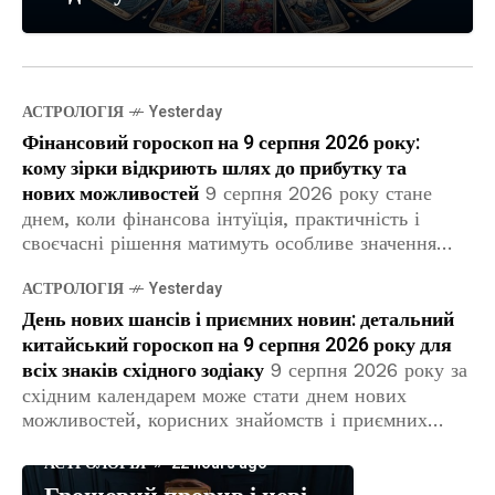
АСТРОЛОГІЯ
Yesterday
Фінансовий гороскоп на 9 серпня 2026 року:
кому зірки відкриють шлях до прибутку та
нових можливостей
9 серпня 2026 року стане
днем, коли фінансова інтуїція, практичність і
своєчасні рішення матимуть особливе значення.
Астрологічні тенденції сприятимуть переговорам,
АСТРОЛОГІЯ
Yesterday
пошуку нових джерел доходу, розвитку
професійних навичок і зміцненню матеріального
День нових шансів і приємних новин: детальний
китайський гороскоп на 9 серпня 2026 року для
всіх знаків східного зодіаку
9 серпня 2026 року за
східним календарем може стати днем нових
можливостей, корисних знайомств і приємних
змін. Енергія дня сприятиме тим, хто готовий діяти
АСТРОЛОГІЯ
22 hours ago
спокійно, але не пропускати перспективні шанси.