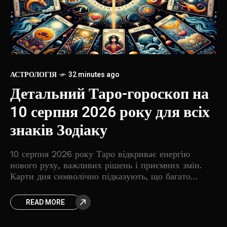
АС
АСТРОЛОГІЯ
32 minutes ago
Д
Детальний Таро-гороскоп на
с
10 серпня 2026 року для всіх
з
знаків Зодіаку
10
10 серпня 2026 року Таро відкриває енергію
по
нового руху, важливих рішень і приємних змін.
пе
Карти дня символічно підказують, що багато
ше
пр
ситуацій можуть вийти зі стану очікування та
мо
перейти до активної
READ MORE
ня,