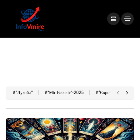
#"Лукойл"
#"Міс Всесвіт"-2025
#“Євробачення-2026”