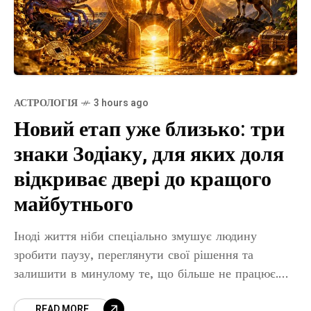
АСТРОЛОГІЯ
3 hours ago
Новий етап уже близько: три
знаки Зодіаку, для яких доля
відкриває двері до кращого
майбутнього
Іноді життя ніби спеціально змушує людину
зробити паузу, переглянути свої рішення та
залишити в минулому те, що більше не працює.
Але після періоду очікування майже завжди
READ MORE
приходить момент, коли обставини