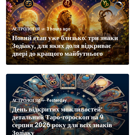
АСТРОЛОГІЯ
АСТРОЛОГІЯ
1 hour ago
22 hours ago
Біла смуга вже почалася: Таро
Китайський фінансовий гороскоп
АСТРОЛОГІЯ
3 hours ago
називає три знаки Зодіаку, яким
Новий етап уже близько: три знаки
на 9 серпня 2026 року: кому східний
тиждень подарує удачу, гроші та
Зодіаку, для яких доля відкриває
календар відкриє грошові
нові шанси
двері до кращого майбутнього
можливості
АСТРОЛОГІЯ
Yesterday
День відкритих можливостей:
детальний Таро-гороскоп на 9
серпня 2026 року для всіх знаків
Зодіаку