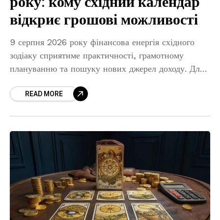
року: кому східний календар
відкриє грошові можливості
9 серпня 2026 року фінансова енергія східного
зодіаку сприятиме практичності, грамотному
плануванню та пошуку нових джерел доходу. Для
одних знаків цей день може принести цікаві робочі
READ MORE
пропозиції, для інших —